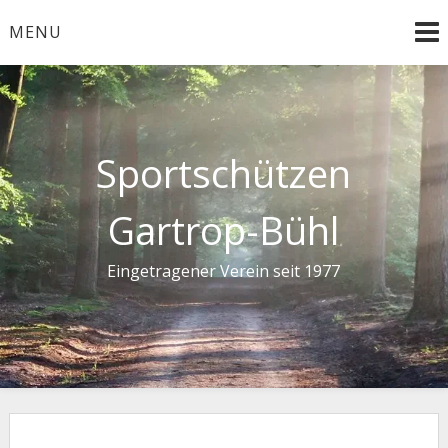
Skip
MENU
to
content
Sportschützen
Gartrop-Bühl
Eingetragener Verein seit 1977