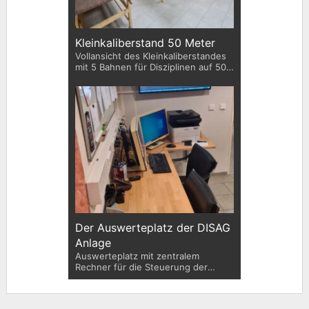
Kleinkaliberstand 50 Meter
Vollansicht des Kleinkaliberstandes
mit 5 Bahnen für Disziplinen auf 50
Meter
Der Auswerteplatz der DISAG
Anlage
Auswerteplatz mit zentralem
Rechner für die Steuerung der
DISAG-Anlage und Bildschirm für die
Live-Anzeige der Stände und
Scheiben