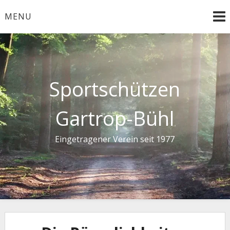
Skip
MENU
to
content
Sportschützen
Gartrop-Bühl
Eingetragener Verein seit 1977