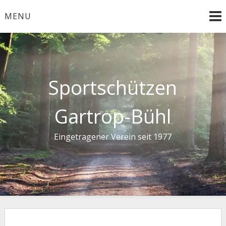
Skip
MENU
to
content
Sportschützen
Gartrop-Bühl
Eingetragener Verein seit 1977