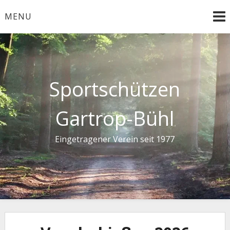
Skip
MENU
to
content
Sportschützen
Gartrop-Bühl
Eingetragener Verein seit 1977