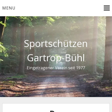
Skip
MENU
to
content
Sportschützen
Gartrop-Bühl
Eingetragener Verein seit 1977